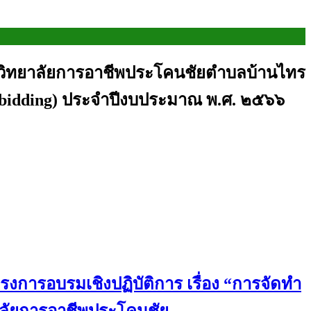
ยว วิทยาลัยการอาชีพประโคนชัยตำบลบ้านไทร
์ (e-bidding) ประจำปีงบประมาณ พ.ศ. ๒๕๖๖
รงการอบรมเชิงปฏิบัติการ เรื่อง “การจัดทำ
าลัยการอาชีพประโคนชัย