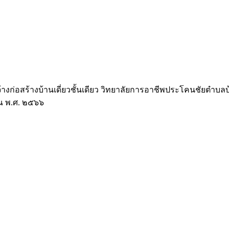
อสร้างบ้านเดี่ยวชั้นเดียว วิทยาลัยการอาชีพประโคนชัยตำบลบ้านไท
ณ พ.ศ. ๒๕๖๖