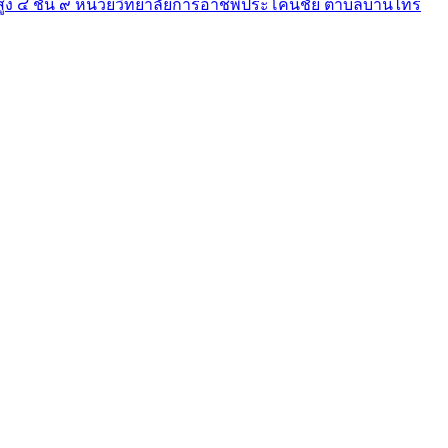
ง ๔ ชั้น ๙ หน่วยวิทยาลัยการอาชีพประโคนชัย ตำบลบ้านไทร