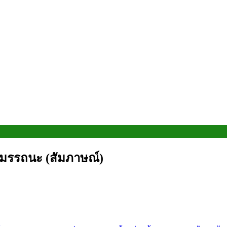
นสมรรถนะ (สัมภาษณ์)