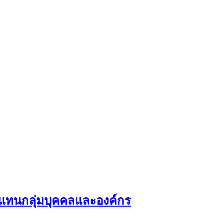
ผู้แทนกลุ่มบุคคลและองค์กร