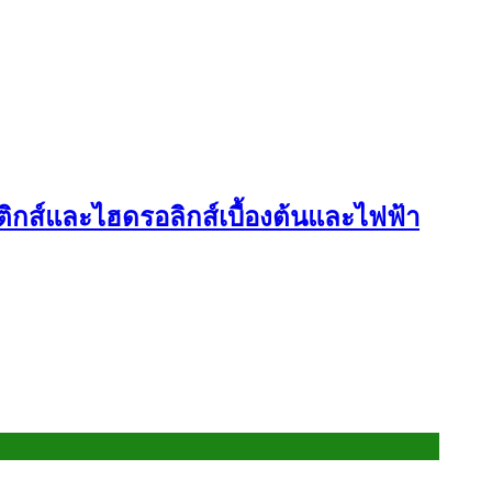
ิกส์และไฮดรอลิกส์เบื้องต้นและไฟฟ้า