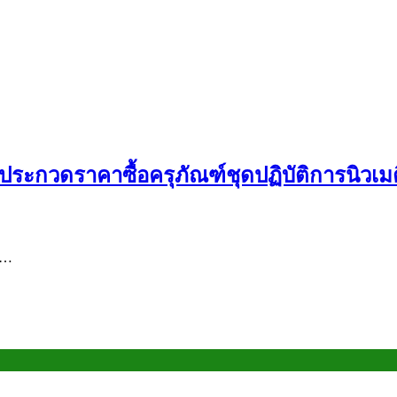
ระกวดราคาซื้อครุภัณฑ์ชุดปฏิบัติการนิวเมต
ร…