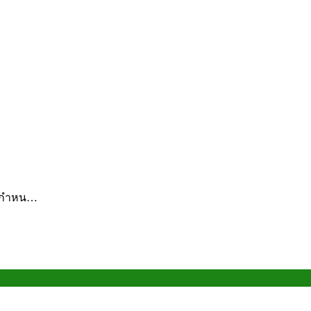
์ กำหน…