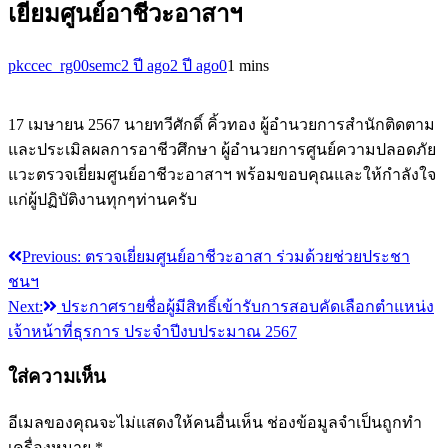
เยี่ยมศูนย์อาชีวะอาสาฯ
pkccec_rg00semc
2 ปี ago
2 ปี ago
0
1 mins
17 เมษายน 2567 นายทวีศักดิ์ คิ้วทอง ผู้อำนวยการสำนักติดตาม
และประเมิลผลการอาชีวศึกษา ผู้อำนวยการศูนย์ความปลอดภัย
แวะตรวจเยี่ยมศูนย์อาชีวะอาสาฯ พร้อมขอบคุณและให้กำลังใจ
แก่ผู้ปฏิบัติงานทุกๆท่านครับ
Previous:
ตรวจเยี่ยมศูนย์อาชีวะอาสา ร่วมด้วยช่วยประชา
แนะแนว
ชนฯ
เรื่อง
Next:
ประกาศรายชื่อผู้มีสิทธิ์เข้ารับการสอบคัดเลือกตำแหน่ง
เจ้าหน้าที่ธุรการ ประจำปีงบประมาณ 2567
ใส่ความเห็น
อีเมลของคุณจะไม่แสดงให้คนอื่นเห็น
ช่องข้อมูลจำเป็นถูกทำ
เครื่องหมาย
*