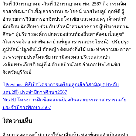
วันที่ 10 กรกฎาคม -วันที่ 12 กรกฎาคม พศ. 2567 กิจกรรมจิต
อาสาพัฒนาบำเพ็ญสาธารณประโยชน์ นายไพบลูย์ ฤกษ์ดี ผู้
อำนวยการวิลัยการอาชีพประโคนชัย และคณะครู เจ้าหน้าที่
นักเรียน นักศึกษา ร่วมกับ หัวหน้าส่วนราชการ ผู้บริหารสถาน
ศึกษา ผู้บริหารองค์กรปกครองส่วนท้องถิ่นพาสังคมเป็นสุข”
(กิจกรรมจิตอาสาพัฒนาบำเพ็ญสาธารณประโยชน์) “ปรับปรุง
ภูมิทัศน์ ปลูกต้นไม้ ตัดหญ้า ตัดแต่งกิ่งไม้ และทำความสะอาด”
ณ พระพุทธประโคนชัย มหามิ่งมงคล บริเวณสวนป่า
เฉลิมพระเกียรติ หมู่ที่ 4 ตำบลบ้านไทร อำเภอประโคนชัย
จังหวัดบุรีรัมย์
Previous:
พิธีเปิดโครงการเตรียมลูกเสือวิสามัญ (ประดับ
แนะแนว
แถบ2สี) ประจำปีการศึกษา2567
เรื่อง
Next:
โครงการฝึกซ้อมแผนป้องกันและบรรเทาสาธารณภัย
ประจำปีการศึกษา 2567
ใส่ความเห็น
อีเมลของคุณจะไม่แสดงให้คนอื่นเห็น
ช่องข้อมูลจำเป็นถูกทำ