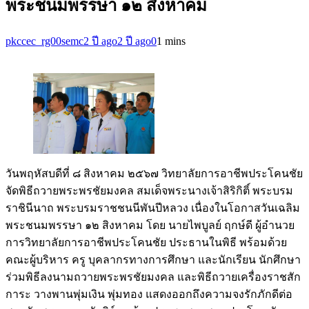
พระชนมพรรษา ๑๒ สิงหาคม
pkccec_rg00semc
2 ปี ago
2 ปี ago
0
1 mins
วันพฤหัสบดีที่ ๘ สิงหาคม ๒๕๖๗ วิทยาลัยการอาชีพประโคนชัย
จัดพิธีถวายพระพรชัยมงคล สมเด็จพระนางเจ้าสิริกิติ์ พระบรม
ราชินีนาถ พระบรมราชชนนีพันปีหลวง เนื่องในโอกาสวันเฉลิม
พระชนมพรรษา ๑๒ สิงหาคม โดย นายไพบูลย์ ฤกษ์ดี ผู้อำนวย
การวิทยาลัยการอาชีพประโคนชัย ประธานในพิธี พร้อมด้วย
คณะผู้บริหาร ครู บุคลากรทางการศึกษา และนักเรียน นักศึกษา
ร่วมพิธีลงนามถวายพระพรชัยมงคล และพิธีถวายเครื่องราชสัก
การะ วางพานพุ่มเงิน พุ่มทอง แสดงออกถึงความจงรักภักดีต่อ