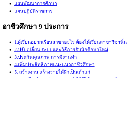
แผนพัฒนาการศึกษา
แผนปฏิบัติราชการ
อาชีวศึกษา 9 ประการ
1.ผู้เรียนอยากเรียนสาขาอะไร ต้องได้เรียนสาขาวิชานั้น
2.ปรับเปลี่ยน ระบบและวิธีการรับนักศึกษาใหม่
3.ประกันคุณภาพ การมีงานทำ
4.เพิ่มประสิทธิภาพแนะแนวอาชีวศึกษา
5. สร้างงาน สร้างรายได้ฝึกเป็นเถ้าแก่
6.การเทียบโอน-ประสบการณ์ ให้ผู้ใช้แรงงานและผู้
ประกอบอาชีพ
7. มีช่องทางพิเศษสำหรับผู้เรียนเก่ง (FAST TRACK)
8.ร่วมคิด ร่วมทำ ร่วมลงทุน
9.จัดโรงงานให้มีในโรงเรียน จัดโรงเรียนให้มีในโรงงาน