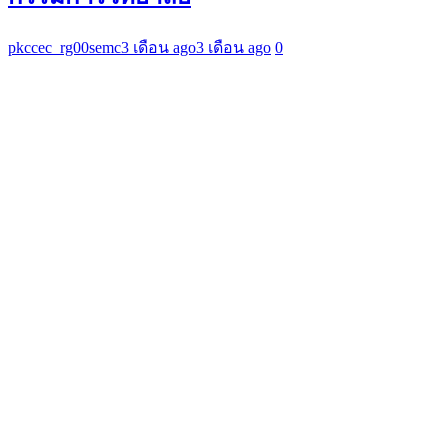
pkccec_rg00semc
3 เดือน ago
3 เดือน ago
0