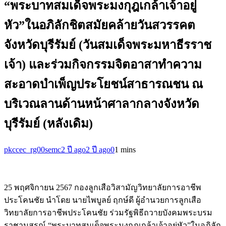
“พระบาทสมเด็จพระมงกุฎเกล้าเจ้าอยู่
หัว”ในอภิลักชิตสมัยคล้ายวันสวรรคต
จังหวัดบุรีรัมย์ (วันสมเด็จพระมหาธีรราช
เจ้า) และร่วมกิจกรรมจิตอาสาทำความ
สะอาดบำเพ็ญประโยชน์สาธารณชน ณ
บริเวณลานด้านหน้าศาลากลางจังหวัด
บุรีรัมย์ (หลังเดิม)
pkccec_rg00semc
2 ปี ago
2 ปี ago
0
1 mins
25 พฤศจิกายน 2567 กองลูกเสือวิสามัญวิทยาลัยการอาชีพ
ประโคนชัย นำโดย นายไพบูลย์ ฤกษ์ดี ผู้อำนวยการลูกเสือ
วิทยาลัยการอาชีพประโคนชัย ร่วมรัฐพิธีถวายบังคมพระบรม
ราชานุสรณ์ “พระบาทสมเด็จพระมงกุฎเกล้าเจ้าอยู่หัว”ในอภิลัก