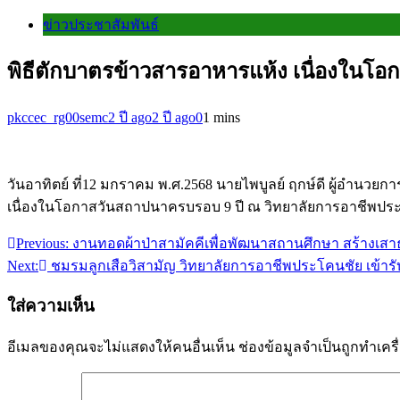
ข่าวประชาสัมพันธ์
พิธีตักบาตรข้าวสารอาหารแห้ง เนื่องในโ
pkccec_rg00semc
2 ปี ago
2 ปี ago
0
1 mins
วันอาทิตย์ ที่12 มกราคม พ.ศ.2568 นายไพบูลย์ ฤกษ์ดี ผู้อำนว
เนื่องในโอกาสวันสถาปนาครบรอบ 9 ปี ณ วิทยาลัยการอาชีพปร
Previous:
งานทอดผ้าป่าสามัคคีเพื่อพัฒนาสถานศึกษา สร้างเสาธ
แนะแนว
Next:
ชมรมลูกเสือวิสามัญ วิทยาลัยการอาชีพประโคนชัย เข้ารั
เรื่อง
ใส่ความเห็น
อีเมลของคุณจะไม่แสดงให้คนอื่นเห็น
ช่องข้อมูลจำเป็นถูกทำเค