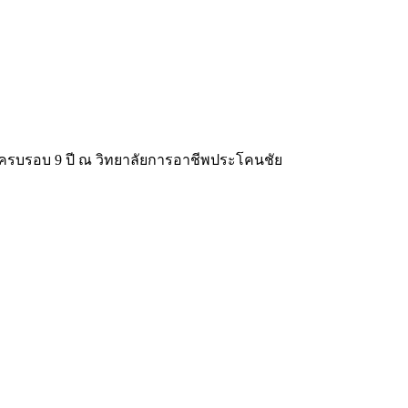
ครบรอบ 9 ปี ณ วิทยาลัยการอาชีพประโคนชัย