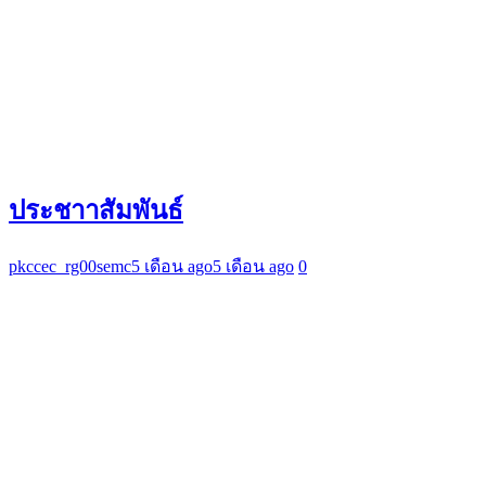
ประชาาสัมพันธ์
pkccec_rg00semc
5 เดือน ago
5 เดือน ago
0