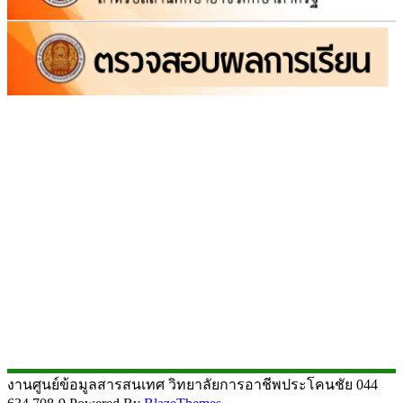
งานศูนย์ข้อมูลสารสนเทศ วิทยาลัยการอาชีพประโคนชัย 044