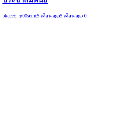
pkccec_rg00semc
5 เดือน ago
5 เดือน ago
0