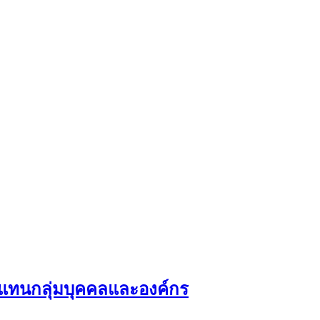
ผู้แทนกลุ่มบุคคลและองค์กร