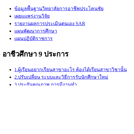
ข้อมูลพื้นฐานวิทยาลัยการอาชีพประโคนชัย
เผยแแพร่งานวิจัย
รายงานผลการประเมินตนเอง SAR
แผนพัฒนาการศึกษา
แผนปฏิบัติราชการ
อาชีวศึกษา 9 ประการ
1.ผู้เรียนอยากเรียนสาขาอะไร ต้องได้เรียนสาขาวิชานั้น
2.ปรับเปลี่ยน ระบบและวิธีการรับนักศึกษาใหม่
3.ประกันคุณภาพ การมีงานทำ
4.เพิ่มประสิทธิภาพแนะแนวอาชีวศึกษา
5. สร้างงาน สร้างรายได้ฝึกเป็นเถ้าแก่
6.การเทียบโอน-ประสบการณ์ ให้ผู้ใช้แรงงานและผู้
ประกอบอาชีพ
7. มีช่องทางพิเศษสำหรับผู้เรียนเก่ง (FAST TRACK)
8.ร่วมคิด ร่วมทำ ร่วมลงทุน